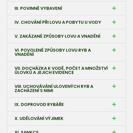
III. POVINNÉ VYBAVENÍ
IV. CHOVÁNÍ PŘI LOVU A POBYTU U VODY
V. ZAKÁZANÉ ZPŮSOBY LOVU A VNADĚNÍ
VI. POVOLENÉ ZPŮSOBY LOVU RYB A
VNADĚNÍ
VII. DOCHÁZKA K VODĚ, POČET A MNOŽSTVÍ
ÚLOVKŮ A JEJICH EVIDENCE
VIII. UCHOVÁVÁNÍ ULOVENÝCH RYB A
ZACHÁZENÍ S NIMI
IX. DOPROVOD RYBÁŘE
X. UDĚLOVÁNÍ VÝJIMEK
XI. SANKCE