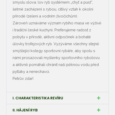
smyslu slova: lov ryb systémem „chyť a pusť“,
šetrné zacházení s rybou, citlivý vztah k okolní
přírodě (zeleni a vodním živočichům).
Zároveň uznáváme význam rybího masa ve výživě
i tradiční české kuchyni. Preferujeme radost z
pobytu v přírodě, aktivní odpočinek a bohaté
úlovky trofejových ryb. Vyzýváme všechny stejně
smýšlející kolegy sportovní rybáře, aby spolu s
námi prosazovali myšlenky sportovního rybolovu
a aktivně pomáhali chránit naši pěknou vodu před
pytláky a nenechavci.
Petrův zdar!
I. CHARAKTERISTIKA REVÍRU
II. HÁJENÍ RYB