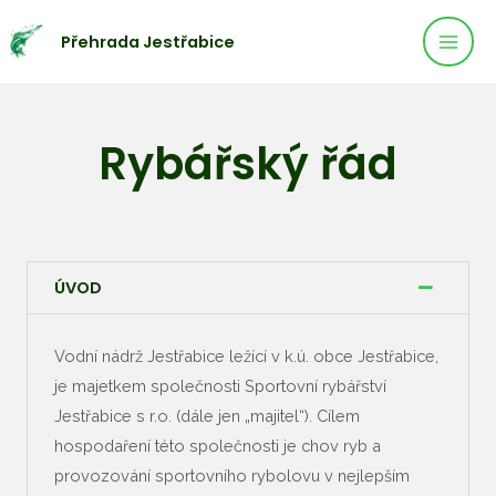
Mai
Přeskočit
Přehrada Jestřabice
na
Men
obsah
Rybářský řád
ÚVOD
Vodní nádrž Jestřabice ležící v k.ú. obce Jestřabice,
je majetkem společnosti Sportovní rybářství
Jestřabice s r.o. (dále jen „majitel“). Cílem
hospodaření této společnosti je chov ryb a
provozování sportovního rybolovu v nejlepším