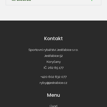
Kontakt
Sportovní rybářství Jestřabice s.r.o.
Jestřabice 52
Koryčany
IČ: 262 85 177
+420 602 832 077
ryby@jestrabice.cz
Menu
Úvod