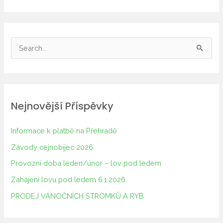
V
y
h
l
Nejnovější Příspěvky
e
d
Informace k platbě na Přehradě
a
Závody cejnobijec 2026
t
Provozní doba leden/únor – lov pod ledem
p
Zahájení lovu pod ledem 6.1.2026
r
o
PRODEJ VÁNOČNÍCH STROMKŮ A RYB
: