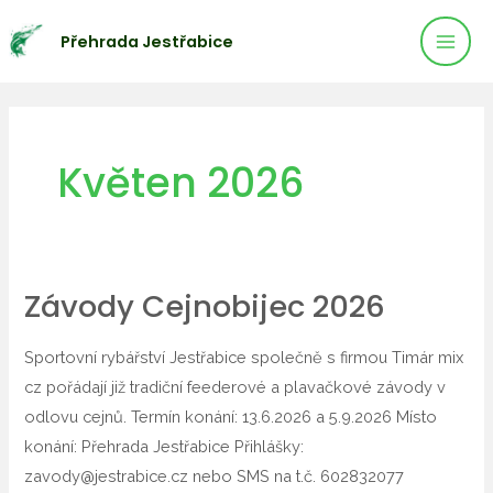
Mai
Přeskočit
Přehrada Jestřabice
na
Men
obsah
Květen 2026
Závody Cejnobijec 2026
Závody
cejnobijec
Sportovní rybářství Jestřabice společně s firmou Timár mix
2026
cz pořádají již tradiční feederové a plavačkové závody v
odlovu cejnů. Termín konání: 13.6.2026 a 5.9.2026 Místo
konání: Přehrada Jestřabice Přihlášky:
zavody@jestrabice.cz nebo SMS na t.č. 602832077