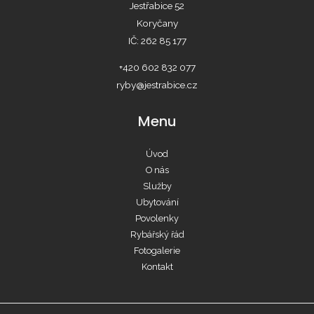
Jestřabice 52
Koryčany
IČ: 262 85 177
+420 602 832 077
ryby@jestrabice.cz
Menu
Úvod
O nás
Služby
Ubytování
Povolenky
Rybářský řád
Fotogalerie
Kontakt