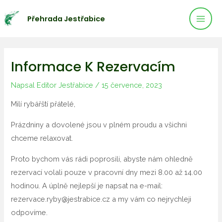
Mai
Přeskočit
Přehrada Jestřabice
na
Men
obsah
Informace K Rezervacím
Napsal
Editor Jestřabice
/
15 července, 2023
Milí rybářští přátelé,
Prázdniny a dovolené jsou v plném proudu a všichni
chceme relaxovat.
Proto bychom vás rádi poprosili, abyste nám ohledně
rezervací volali pouze v pracovní dny mezi 8.00 až 14.00
hodinou. A úplně nejlepší je napsat na e-mail:
rezervace.ryby@jestrabice.cz a my vám co nejrychleji
odpovíme.