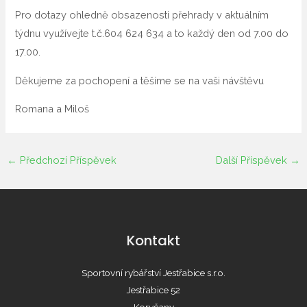
Pro dotazy ohledně obsazenosti přehrady v aktuálním
týdnu využívejte t.č.604 624 634 a to každý den od 7.00 do
17.00.
Děkujeme za pochopení a těšíme se na vaši návštěvu
Romana a Miloš
←
Předchozí Příspěvek
Další Příspěvek
→
Kontakt
Sportovní rybářství Jestřabice s.r.o.
Jestřabice 52
Koryčany