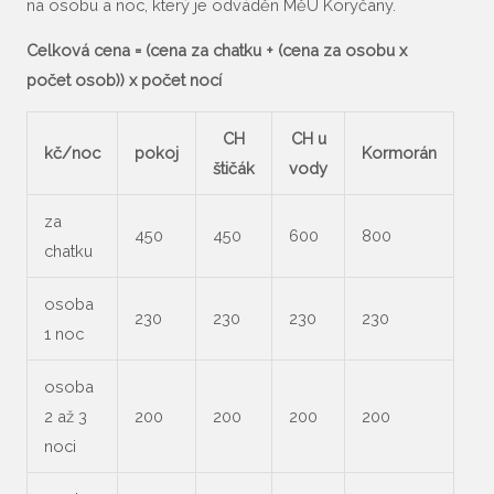
na osobu a noc, který je odváděn MěÚ Koryčany.
Celková cena = (cena za chatku + (cena za osobu x
počet osob)) x počet nocí
CH
CH u
kč/noc
pokoj
Kormorán
štičák
vody
za
450
450
600
800
chatku
osoba
230
230
230
230
1 noc
osoba
2 až 3
200
200
200
200
noci