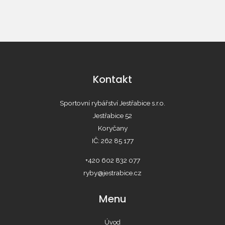
Kontakt
Sportovní rybářství Jestřabice s.r.o.
Jestřabice 52
Koryčany
IČ: 262 85 177
+420 602 832 077
ryby@jestrabice.cz
Menu
Úvod