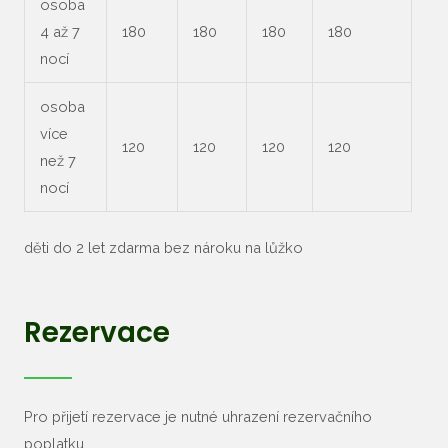
osoba
4 až 7
180
180
180
180
nocí
osoba
více
120
120
120
120
než 7
nocí
děti do 2 let zdarma bez nároku na lůžko
Rezervace
Pro přijetí rezervace je nutné uhrazení rezervačního
poplatku