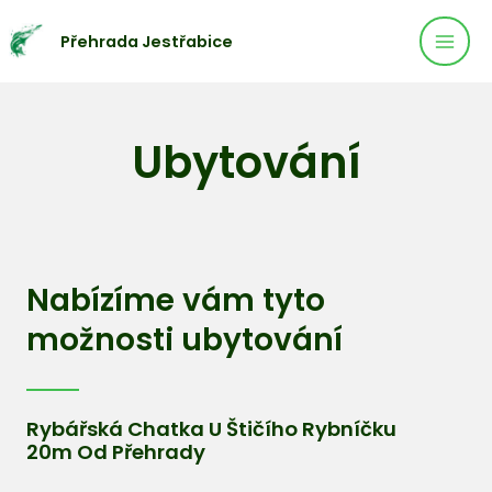
Mai
Přeskočit
Přehrada Jestřabice
na
Men
obsah
Ubytování
Nabízíme vám tyto
možnosti ubytování
Rybářská Chatka U Štičího Rybníčku
20m Od Přehrady