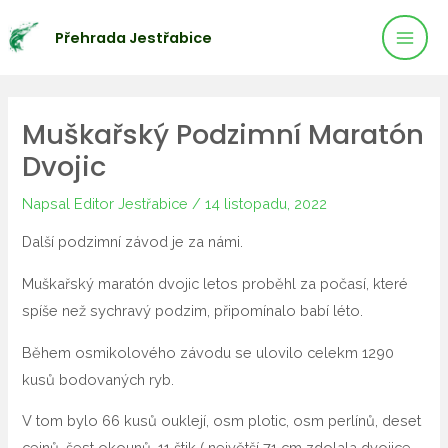
Mai
Přeskočit
Přehrada Jestřabice
na
Men
obsah
Muškařský Podzimní Maratón
Dvojic
Napsal
Editor Jestřabice
/
14 listopadu, 2022
Další podzimní závod je za námi.
Muškařský maratón dvojic letos proběhl za počasí, které
spíše než sychravý podzim, připomínalo babí léto.
Během osmikolového závodu se ulovilo celekm 1290
kusů bodovaných ryb.
V tom bylo 66 kusů ouklejí, osm plotic, osm perlínů, deset
cejnů, šest okounů, 11 štik ( největší 71 cm zdolala dvojice