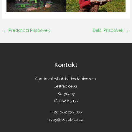
←
Předchozí Příspěvek
Další Příspěvek
→
Kontakt
Sportovní rybářství Jestřabice s.r.o.
Jestřabice 52
Koryčany
IČ: 262 85 177
+420 602 832 077
ryby@jestrabice.cz