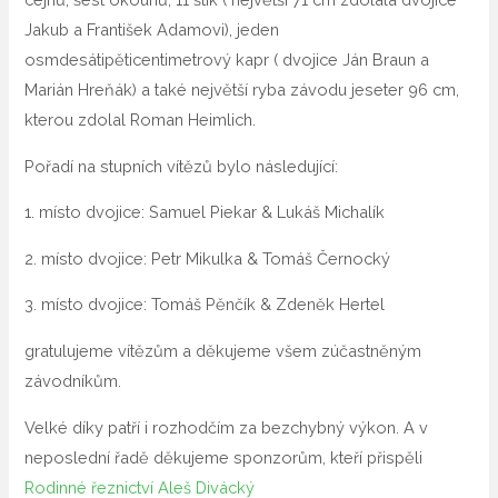
Jakub a František Adamovi), jeden
osmdesátipěticentimetrový kapr ( dvojice Ján Braun a
Marián Hreňák) a také největší ryba závodu jeseter 96 cm,
kterou
zdolal Roman Heimlich.
Pořadí na stupních vítězů bylo následující:
1. místo dvojice: Samuel Piekar & Lukáš Michalík
2. místo dvojice: Petr Mikulka & Tomáš Černocký
3. místo dvojice: Tomáš Pěnčík & Zdeněk Hertel
gratulujeme vítězům a děkujeme všem zúčastněným
závodníkům.
Velké díky patří i rozhodčím za bezchybný výkon. A v
neposlední řadě děkujeme sponzorům, kteří přispěli
Rodinné řeznictví Aleš Divácký