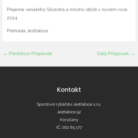
Přejeme veselého Silvestra a mnoho štěstí v novém roce
2024
Přehrada Jestřabice
←
Předchozí Příspěvek
Další Příspěvek
→
Kontakt
Sportovní rybářství Jestřabice s.r.o.
Jestřabice 52
Koryčany
IČ: 262 85 177