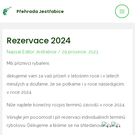
Mai
Přeskočit
Přehrada Jestřabice
na
Men
obsah
Rezervace 2024
Napsal
Editor Jestřabice
/
29 prosince, 2023
Milí příznivci rybaření,
děkujeme vám za vaši přízeň v letošním roce i v letech
minulých a doufáme, že se potkáme i v roce následujícím,
v roce 2024.
Níže najdete konečný rozpis termínů závodů v roce 2024.
Věnujte jim pozornost i při rezervaci individuálních termínů
rybolovu. Děkujeme a těšíme se na shledanou