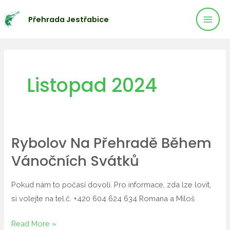
Mai
Přeskočit
Přehrada Jestřabice
na
Men
obsah
Listopad 2024
Rybolov Na Přehradě Během
Rybolov
na
Vánočních Svátků
přehradě
během
Pokud nám to počasí dovolí. Pro informace, zda lze lovit,
vánočních
si volejte na tel.č. +420 604 624 634 Romana a Miloš
svátků
Read More »