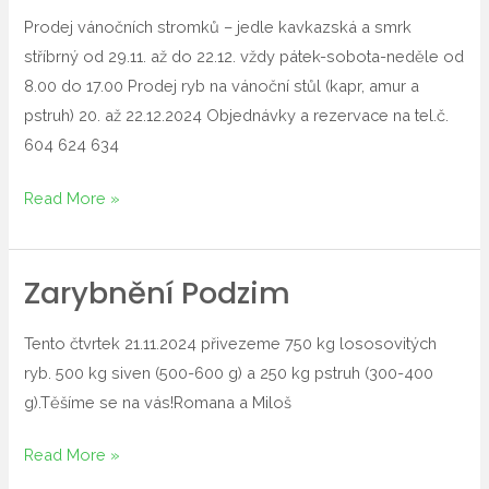
Vánočních
Prodej vánočních stromků – jedle kavkazská a smrk
stromků
stříbrný od 29.11. až do 22.12. vždy pátek-sobota-neděle od
8.00 do 17.00 Prodej ryb na vánoční stůl (kapr, amur a
pstruh) 20. až 22.12.2024 Objednávky a rezervace na tel.č.
604 624 634
Read More »
Zarybnění Podzim
Zarybnění
podzim
Tento čtvrtek 21.11.2024 přivezeme 750 kg lososovitých
ryb. 500 kg siven (500-600 g) a 250 kg pstruh (300-400
g).Těšíme se na vás!Romana a Miloš
Read More »