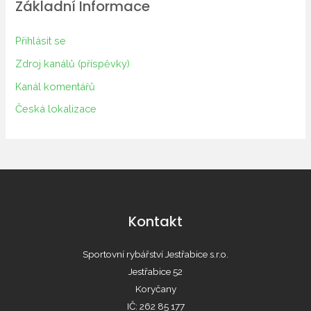
Základní Informace
Přihlásit se
Zdroj kanálů (příspěvky)
Kanál komentářů
Česká lokalizace
Kontakt
Sportovní rybářství Jestřabice s.r.o.
Jestřabice 52
Koryčany
IČ: 262 85 177