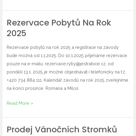
Rezervace Pobytů Na Rok
Rezervace
pobytů
2025
na
rok
Rezervace pobytů na rok 2025 a registrace na závody
2025
bude možná od 1.1.2025. Do 10.1.2025 přijímáme rezervace
pouze na e-mailu: rezervace.ryby@jestrabice.cz, od
pondělí 13.1. 2025 je možné objednávat i telefonicky na t.č.
+420 734 884 111. Kalendář závodů na rok 2025 zveřejníme
na konci prosince. Romana a Miloš
Read More »
Prodej Vánočních Stromků
Prodej