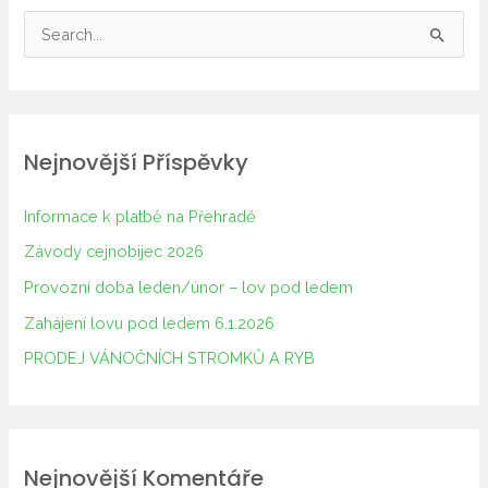
V
y
h
l
Nejnovější Příspěvky
e
d
Informace k platbě na Přehradě
a
Závody cejnobijec 2026
t
Provozní doba leden/únor – lov pod ledem
p
Zahájení lovu pod ledem 6.1.2026
r
o
PRODEJ VÁNOČNÍCH STROMKŮ A RYB
:
Nejnovější Komentáře